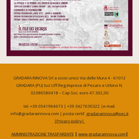
GRADARA INNOVA Srl a socio unico Via delle Mura 4 - 61012
GRADARA (PU) Iscr.Uff.Reg.Imprese di Pesaro e Urbino N.
02086580418 – Cap.Soc. euro 47.302,00
tel. +39 0541964673 | +39 3427630322 |e-mail.
info@gradarainnova.com | posta certif.
g
radarainnova@pec.
it
|Privacy po
licy|
AMMINISTRAZIONE TRASPARENTE
|
www.gradarainnova.com
|